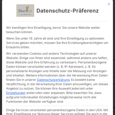
Mit d
Datenschutz-Präferenz
Übersicht
DocArt
Wir benötigen Ihre Einwilligung, bevor Sie unsere Website weiter
besuchen können.
Wenn Sie unter 16 Jahre alt sind und Ihre Einwilligung zu optionalen
Services geben möchten, müssen Sie Ihre Erziehungsberechtigten um
Erlaubnis bitten.
Wir verwenden Cookies und andere Technologien auf unserer
Website. Einige von ihnen sind essenziell, während andere uns helfen,
Kontakt
Vor
diese Website und Ihre Erfahrung zu verbessern.
Personenbezogene
Daten können verarbeitet werden (z. B. IP-Adressen), z. B. für
praxisfargel@web.de
personalisierte Anzeigen und Inhalte oder die Messung von Anzeigen
und Inhalten.
Weitere Informationen über die Verwendung Ihrer Daten
02226/9090118
finden Sie in unserer
Datenschutzerklärung
.
Es besteht keine
Na
Verpflichtung, in die Verarbeitung Ihrer Daten einzuwilligen, um dieses
telefonische Erreichbarkeit:
Angebot zu nutzen.
Sie können Ihre Auswahl jederzeit unter
Einstellungen
widerrufen oder anpassen.
Bitte beachten Sie, dass
Mo-Do 09:00-15:00h
aufgrund individueller Einstellungen möglicherweise nicht alle
Funktionen der Website verfügbar sind.
Meckenheimer Str. 7
E-M
Einige Services verarbeiten personenbezogene Daten in den USA. Mit
Ihrer Einwilligung zur Nutzung dieser Services willigen Sie auch in die