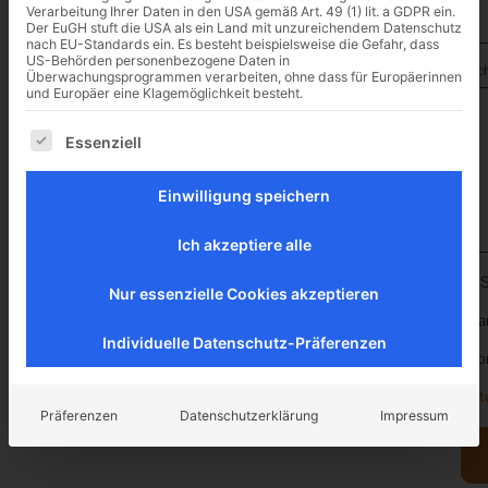
53359 Rheinbach
Verarbeitung Ihrer Daten in den USA gemäß Art. 49 (1) lit. a GDPR ein.
Der EuGH stuft die USA als ein Land mit unzureichendem Datenschutz
nach EU-Standards ein. Es besteht beispielsweise die Gefahr, dass
US-Behörden personenbezogene Daten in
Nach
Überwachungsprogrammen verarbeiten, ohne dass für Europäerinnen
und Europäer eine Klagemöglichkeit besteht.
Es folgt eine Liste der Service-Gruppen, für die eine Ei
Essenziell
Einwilligung speichern
Ich akzeptiere alle
S
Nur essenzielle Cookies akzeptieren
Bea
Individuelle Datenschutz-Präferenzen
Inf
Dat
Präferenzen
Datenschutzerklärung
Impressum