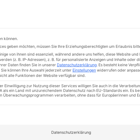
Meine Schwerpunkte
Kontakt
en können.
vices geben möchten, müssen Sie Ihre Erziehungsberechtigten um Erlaubnis bitt
ige von ihnen sind essenziell, während andere uns helfen, diese Website und 
den (z. B. IP-Adressen), z. B. für personalisierte Anzeigen und Inhalte oder 
rer Daten finden Sie in unserer
Datenschutzerklärung
.
Es besteht keine Verpfli
Sie können Ihre Auswahl jederzeit unter
Einstellungen
widerrufen oder anpass
icht alle Funktionen der Website verfügbar sind.
 Einwilligung zur Nutzung dieser Services willigen Sie auch in die Verarbeitun
 USA als ein Land mit unzureichendem Datenschutz nach EU-Standards ein. Es be
in Überwachungsprogrammen verarbeiten, ohne dass für Europäerinnen und E
inwilligung erteilt werden kann. Die erste Service-Gruppe i
Datenschutzerklärung