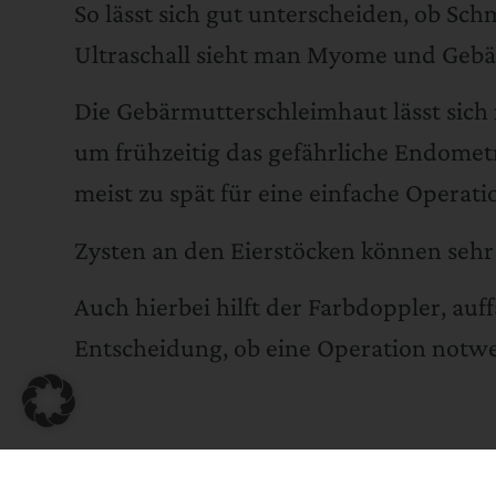
So lässt sich gut unterscheiden, ob Sch
Ultraschall sieht man Myome und Geb
Die Gebärmutterschleimhaut lässt sich 
um frühzeitig das gefährliche Endomet
meist zu spät für eine einfache Operati
Zysten an den Eierstöcken können sehr
Auch hierbei hilft der Farbdoppler, auff
Entscheidung, ob eine Operation notwe