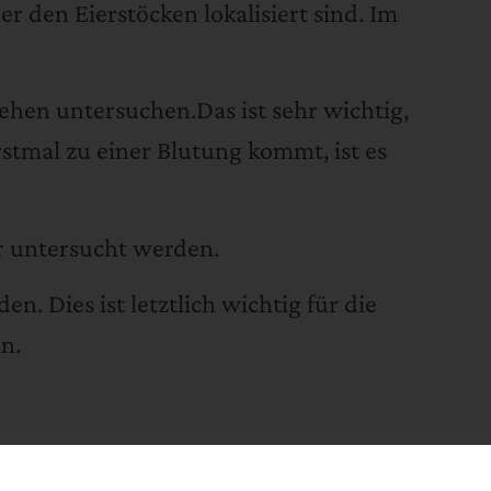
r den Eierstöcken lokalisiert sind. Im
ehen untersuchen.Das ist sehr wichtig,
tmal zu einer Blutung kommt, ist es
r untersucht werden.
n. Dies ist letztlich wichtig für die
n.