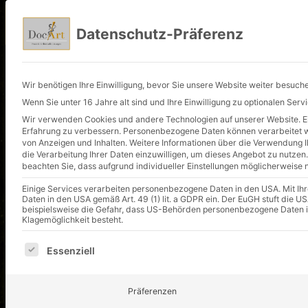
Startseite
Behandlungsspektrum
Datenschutz-Präferenz
Wir benötigen Ihre Einwilligung, bevor Sie unsere Website weiter besuch
Wenn Sie unter 16 Jahre alt sind und Ihre Einwilligung zu optionalen Ser
Wir verwenden Cookies und andere Technologien auf unserer Website. Ein
Erfahrung zu verbessern.
Personenbezogene Daten können verarbeitet wer
von Anzeigen und Inhalten.
Weitere Informationen über die Verwendung Ih
die Verarbeitung Ihrer Daten einzuwilligen, um dieses Angebot zu nutzen.
beachten Sie, dass aufgrund individueller Einstellungen möglicherweise n
Einige Services verarbeiten personenbezogene Daten in den USA. Mit Ihrer
Daten in den USA gemäß Art. 49 (1) lit. a GDPR ein. Der EuGH stuft die
beispielsweise die Gefahr, dass US-Behörden personenbezogene Daten 
Klagemöglichkeit besteht.
Es folgt eine Liste der Service-Gruppen, für die eine E
Essenziell
Präferenzen