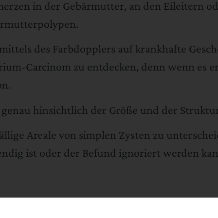
merzen in der Gebärmutter, an den Eileitern ode
ärmutterpolypen.
mittels des Farbdopplers auf krankhafte Gesch
rium-Carcinom zu entdecken, denn wenn es ers
on.
 genau hinsichtlich der Größe und der Struktu
ällige Areale von simplen Zysten zu unterscheide
ndig ist oder der Befund ignoriert werden kan